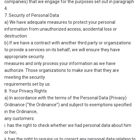
companies) that we engage for the purposes set out in paragraph
4.
7. Security of Personal Data
a) We have adequate measures to protect your personal
information from unauthorized access, accidental loss or
destruction.
b) If we have a contract with another third party or organizations
to provide a services on its behalf, we will ensure they have
appropriate security
measures and only process your information as we have
authorize. Those organizations to make sure that they are
meeting the security
requirements set by us.
8. Your Privacy Rights
a) In accordance with the terms of the Personal Data (Privacy)
Ordinance (“the Ordinance”) and subject to exemptions specified
in the Ordinance,
any customers:
i. has the right to check whether we had personal data about him
or her;
ii. has the right to require us to correct any personal data relating to