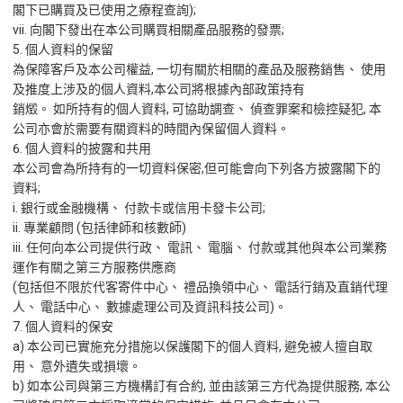
閣下已購買及已使用之療程查詢);
vii. 向閣下發出在本公司購買相關產品服務的發票;
5. 個人資料的保留
為保障客戶及本公司權益, 一切有關於相關的產品及服務銷售、 使用
及推度上涉及的個人資料,本公司將根據內部政策持有
銷燬。 如所持有的個人資料, 可協助調查、 偵查罪案和檢控疑犯, 本
公司亦會於需要有關資料的時間內保留個人資料。
6. 個人資料的披露和共用
本公司會為所持有的一切資料保密,但可能會向下列各方披露閣下的
資料;
i. 銀行或金融機構、 付款卡或信用卡發卡公司;
ii. 專業顧問 (包括律師和核數師)
iii. 任何向本公司提供行政、 電訊、 電腦、 付款或其他與本公司業務
運作有關之第三方服務供應商
(包括但不限於代客寄件中心、 禮品換領中心、 電話行銷及直銷代理
人、 電話中心、 數據處理公司及資訊科技公司)。
7. 個人資料的保安
a) 本公司已實施充分措施以保護閣下的個人資料, 避免被人擅自取
用、 意外遺失或損壞。
b) 如本公司與第三方機構訂有合約, 並由該第三方代為提供服務, 本公