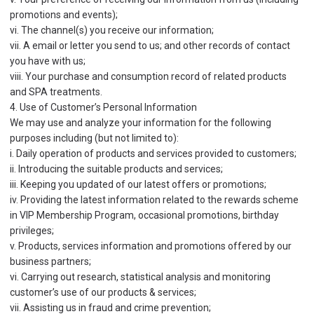
promotions and events);
vi. The channel(s) you receive our information;
vii. A email or letter you send to us; and other records of contact
you have with us;
viii. Your purchase and consumption record of related products
and SPA treatments.
4. Use of Customer’s Personal Information
We may use and analyze your information for the following
purposes including (but not limited to):
i. Daily operation of products and services provided to customers;
ii. Introducing the suitable products and services;
iii. Keeping you updated of our latest offers or promotions;
iv. Providing the latest information related to the rewards scheme
in VIP Membership Program, occasional promotions, birthday
privileges;
v. Products, services information and promotions offered by our
business partners;
vi. Carrying out research, statistical analysis and monitoring
customer’s use of our products & services;
vii. Assisting us in fraud and crime prevention;