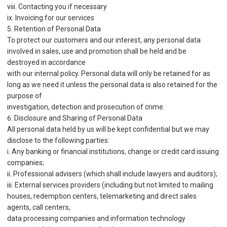
viii. Contacting you if necessary
ix. Invoicing for our services
5. Retention of Personal Data
To protect our customers and our interest, any personal data
involved in sales, use and promotion shall be held and be
destroyed in accordance
with our internal policy. Personal data will only be retained for as
long as we need it unless the personal data is also retained for the
purpose of
investigation, detection and prosecution of crime.
6. Disclosure and Sharing of Personal Data
All personal data held by us will be kept confidential but we may
disclose to the following parties:
i. Any banking or financial institutions, change or credit card issuing
companies;
ii. Professional advisers (which shall include lawyers and auditors);
iii. External services providers (including but not limited to mailing
houses, redemption centers, telemarketing and direct sales
agents, call centers,
data processing companies and information technology