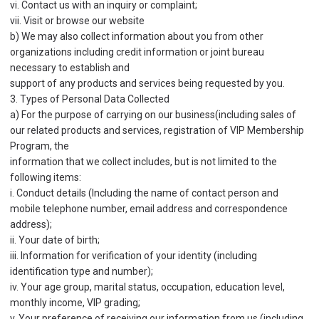
vi. Contact us with an inquiry or complaint;
vii. Visit or browse our website
b) We may also collect information about you from other
organizations including credit information or joint bureau
necessary to establish and
support of any products and services being requested by you.
3. Types of Personal Data Collected
a) For the purpose of carrying on our business(including sales of
our related products and services, registration of VIP Membership
Program, the
information that we collect includes, but is not limited to the
following items:
i. Conduct details (Including the name of contact person and
mobile telephone number, email address and correspondence
address);
ii. Your date of birth;
iii. Information for verification of your identity (including
identification type and number);
iv. Your age group, marital status, occupation, education level,
monthly income, VIP grading;
v. Your preference of receiving our information from us (including