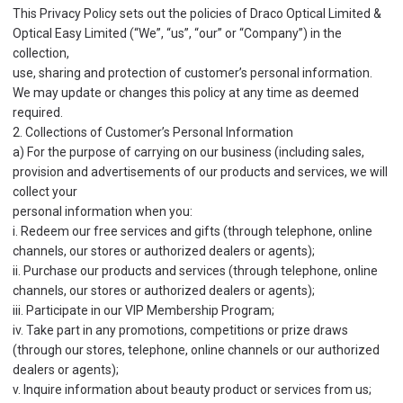
This Privacy Policy sets out the policies of Draco Optical Limited &
Optical Easy Limited (“We”, “us”, “our” or “Company”) in the
collection,
use, sharing and protection of customer’s personal information.
We may update or changes this policy at any time as deemed
required.
2. Collections of Customer’s Personal Information
a) For the purpose of carrying on our business (including sales,
provision and advertisements of our products and services, we will
collect your
personal information when you:
i. Redeem our free services and gifts (through telephone, online
channels, our stores or authorized dealers or agents);
ii. Purchase our products and services (through telephone, online
channels, our stores or authorized dealers or agents);
iii. Participate in our VIP Membership Program;
iv. Take part in any promotions, competitions or prize draws
(through our stores, telephone, online channels or our authorized
dealers or agents);
v. Inquire information about beauty product or services from us;