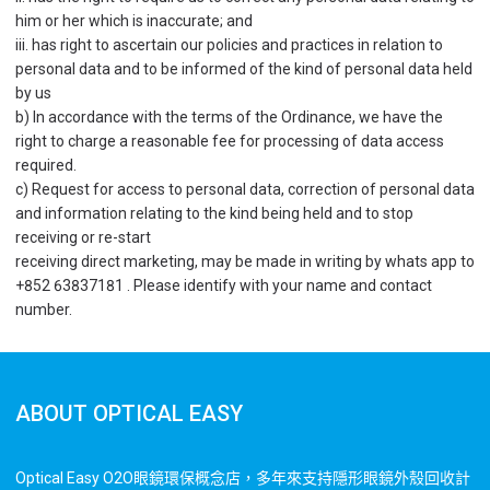
him or her which is inaccurate; and
iii. has right to ascertain our policies and practices in relation to
personal data and to be informed of the kind of personal data held
by us
b) In accordance with the terms of the Ordinance, we have the
right to charge a reasonable fee for processing of data access
required.
c) Request for access to personal data, correction of personal data
and information relating to the kind being held and to stop
receiving or re-start
receiving direct marketing, may be made in writing by whats app to
+852 63837181 . Please identify with your name and contact
number.
ABOUT OPTICAL EASY
Optical Easy O2O眼鏡環保概念店，多年來支持隱形眼鏡外殼回收計