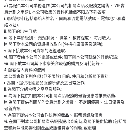
a) 為配合本公司業務運作 (本公司的相關產品及服務之銷售、 VIP會
員計劃之申請), 本公司收集的資料包括但不限於下列各項:
i. 聯絡資料 (包括聯絡人姓名、 固網和流動電話號碼、 電郵地址和聯
絡地址);
ii. 閣下的出生日期:
iii. 閣下年齡級別、 婚姻狀況、 職業、 教育程度、 每月收入;
iv. 閣下對本公司的資訊接收取向 (包括推廣優惠及活動);
v. 閣下接收本公司資訊的途徑選取;
vi. 閣下發給本公司的電郵或信件; 閣下與本公司聯絡的其他紀錄;
vii. 閣下於本公司其下水療美容療程的購買及消耗紀錄。
4. 顧客個人資料的使用
本公司會為下列各項 (但不限於) 目的, 使用和分析閣下資料:
i. 為閣下提供相關產品服務所涉及之日常運作;
ii. 為閣下介紹合適之產品及服務;
iii. 為閣下提供相關本公司相關產品服務的最新優惠或推廣活動;
iv. 為閣下提供有關 VIP 會員計劃之獎賞、 不定期優惠、 生日優惠及
最新資訊;
v. 為閣下提供本公司合作伙伴的產品、 服務資訊及優惠
vi. 在閣下對本公司相關產品服務提出查詢時,為閣下提供協助 (包括調
查和解決能影響相關產品或服務質素的問題, 或處理