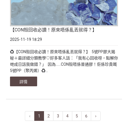
【CON殼回收必讀！原來唔係亂丟就得？】
2025-11-19 18:29
♻️【CON殼回收必讀！原來唔係亂丟就得？】 5號PP膠大揭
秘＋最詳細分類教學♡好多客人話：「我有心回收呀，點解你
哋成日話我做錯？」 因為……CON殼唔係普通膠！佢係珍貴嘅
5號PP（聚丙烯）♻️...
詳情
‹
1
2
3
4
5
6
›