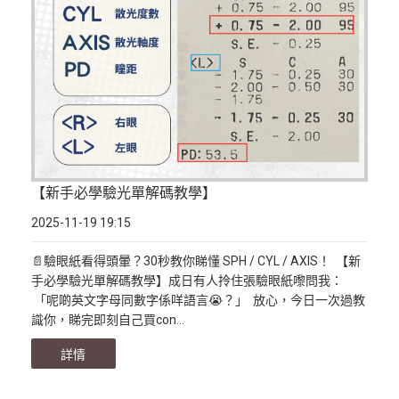
【新手必學驗光單解碼教學】
2025-11-19 19:15
📄驗眼紙看得頭暈？30秒教你睇懂 SPH / CYL / AXIS！ 【新
手必學驗光單解碼教學】成日有人拎住張驗眼紙嚟問我：
「呢啲英文字母同數字係咩語言😭？」 放心，今日一次過教
識你，睇完即刻自己買con...
詳情