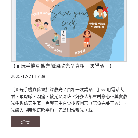
【📱玩手機真係會加深散光？真相一次講晒！】
2025-12-21 17:38
【📱玩手機真係會加深散光？真相一次講晒！】👀 用電話太
耐，眼矇矇、頭痛、散光又深咗？好多人都會咁擔心～其實散
光多數係天生嘅！角膜天生有少少橢圓形（唔係完美正圓），
光線入眼時聚焦唔平均，先會出現散光。玩...
詳情