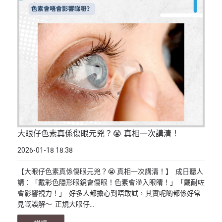
大眼仔色素真係傷眼元兇？😭 真相一次講清！
2026-01-18 18:38
【大眼仔色素真係傷眼元兇？😭 真相一次講清！】 成日聽人
講：「戴彩色隱形眼鏡會傷眼！色素會滲入眼睛！」「戴耐咗
會影響視力！」 好多人都擔心到唔敢試，其實呢啲都係好常
見嘅誤解～ 正規大眼仔...