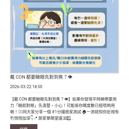
戴 CON 都要瞇眼先對到焦？👁️
2026-03-22 18:50
【戴 CON 都要瞇眼先對到焦？👁️】如果你發現平時睇嘢要用
力「瞇起對眼」先清楚，小心！可能係你嘅度數已經唔夠用
喇！🙅‍♂️同大家分享一個 #1分鐘居家測試 🏠一測就知你近視有
冇悄悄加深👇📍 居家單眼望遠法1️⃣...