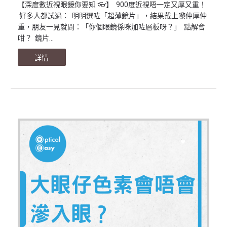
【深度數近視眼鏡你要知 👓】 900度近視唔一定又厚又重！
好多人都試過： 明明選咗「超薄鏡片」，結果戴上嚟仲厚仲
重，朋友一見就問：「你個眼鏡係咪加咗層板呀？」 點解會
咁？ 鏡片...
詳情