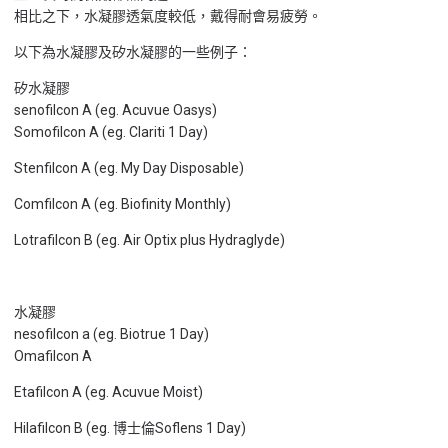
相比之下，水凝膠透氣度較低，戴得耐會易疲勞。
以下為水凝膠及矽水凝膠的一些例子：
矽水凝膠
senofilcon A (eg. Acuvue Oasys)
Somofilcon A (eg. Clariti 1 Day)
Stenfilcon A (eg. My Day Disposable)
Comfilcon A (eg. Biofinity Monthly)
Lotrafilcon B (eg. Air Optix plus Hydraglyde)
水凝膠
nesofilcon a (eg. Biotrue 1 Day)
Omafilcon A
Etafilcon A (eg. Acuvue Moist)
Hilafilcon B (eg. 博士倫Soflens 1 Day)