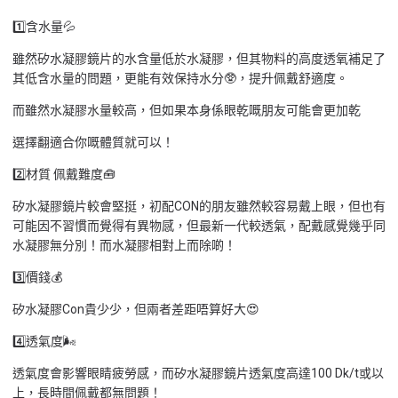
1️⃣含水量💦
雖然矽水凝膠鏡片的水含量低於水凝膠，但其物料的高度透氧補足了
其低含水量的問題，更能有效保持水分🥸，提升佩戴舒適度。
而雖然水凝膠水量較高，但如果本身係眼乾嘅朋友可能會更加乾
選擇翻適合你嘅體質就可以！
2️⃣材質 佩戴難度🧰
矽水凝膠鏡片較會堅挺，初配CON的朋友雖然較容易戴上眼，但也有
可能因不習慣而覺得有異物感，但最新一代較透氣，配戴感覺幾乎同
水凝膠無分別！而水凝膠相對上而除啲！
3️⃣價錢💰
矽水凝膠Con貴少少，但兩者差距唔算好大😍
4️⃣透氣度🌬️
透氣度會影響眼睛疲勞感，而矽水凝膠鏡片透氣度高達100 Dk/t或以
上，長時間佩戴都無問題！