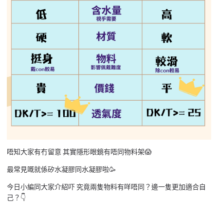
唔知大家有冇留意 其實隱形眼鏡有唔同物料架😱
最常見嘅就係矽水凝膠同水凝膠啦🥳
今日小編同大家介紹吓 究竟兩隻物料有咩唔同？邊一隻更加適合自
己？👇