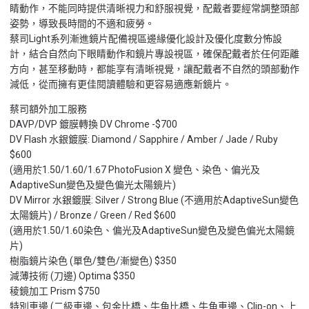
睛動作，不能同時提供清晰視力和舒服視覺，配戴者要經常調整頭部
姿勢，導致長時間的不適和疲勞。
蔡司Light系列漸進鏡片配備視區邊緣優化設計及優化度數分怖設
計，結合自然向下眼睛動作和鏡片專設視區，確保配戴者於任何距離
方向，甚至移動時，都能享有清晰視覺，讓配戴者不自然的頭部動作
減低，從而擁有更佳閱讀體驗和更容易適應新鏡片。
蔡司額外加工服務
DAVP/DVP 鍍膜轉換 DV Chrome -$700
DV Flash 水銀鍍膜: Diamond / Sapphire / Amber / Jade / Ruby
$600
(適用於1.50/1.60/1.67 PhotoFusion X 變色、染色、偏光及
AdaptiveSun變色及變色偏光太陽鏡片)
DV Mirror 水銀鍍膜: Silver / Strong Blue (不適用於AdaptiveSun變色
太陽鏡片) / Bronze / Green / Red $600
(適用於1.50/1.60染色、偏光及AdaptiveSun變色及變色偏光太陽鏡
片)
樹脂鏡片染色 (單色/雙色/漸變色) $350
減薄技術 (刀邊) Optima $350
稜鏡加工 Prism $750
特別車邊 (二級車邊、包金比橋、牛角比橋、牛角車邊、Clip-on、上