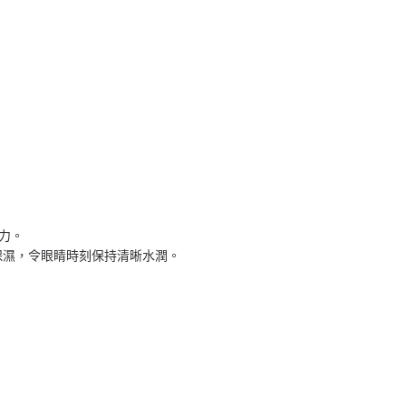
視力。
長效保濕，令眼睛時刻保持清晰水潤。