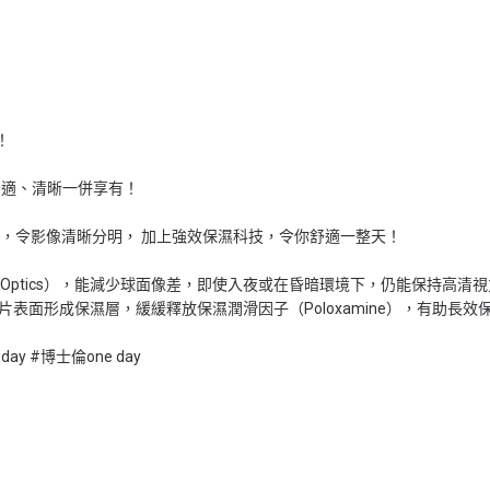
！
舒適、清晰一併享有！
設計，令影像清晰分明， 加上強效保濕科技，令你舒適一整天！
ionTMOptics），能減少球面像差，即使入夜或在昏暗環境下，仍能保持高清
液在鏡片表面形成保濕層，緩緩釋放保濕潤滑因子（Poloxamine），有助
day #博士倫one day