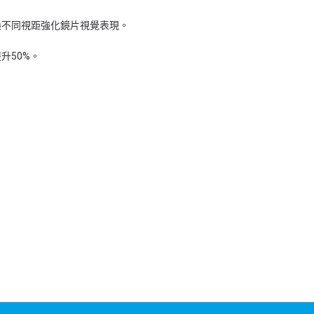
換不同視距強化鏡片視覺表現。
升50%。