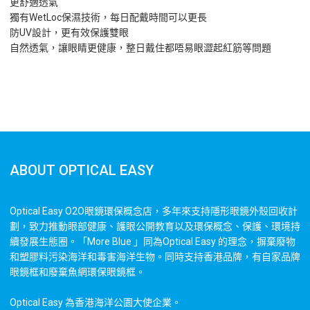
更舒適透氣
獨有WetLoc保濕技術，每日配戴時間可以更長
防UV設計，更有效保護雙眼
自然透氣，讓眼睛更健康，整日戴住都唔易眼澀起紅筋等問題
ABOUT OPTICAL EASY
Optical Easy O2O眼鏡環保概念店，多年來支持隱形眼鏡外殼回收計
劃，致力推動眼部健康、護眼公開教育以及環保概念、保護、環境持
續發展生態圈。「More Blue 」同為Optical Easy 的理念，摒棄廢物
和塑膠料污染海洋和毒害海洋生物。同時支持香港品牌，有自家品牌
眼鏡框和廢棄魚網環保眼鏡框。
Optical Easy 為香港海洋公園大使企業。