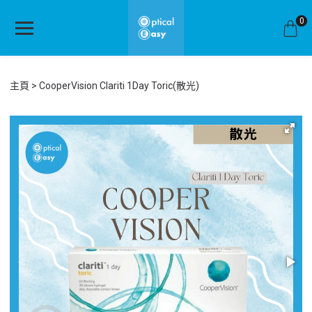
0
主頁
CooperVision Clariti 1Day Toric(散光)