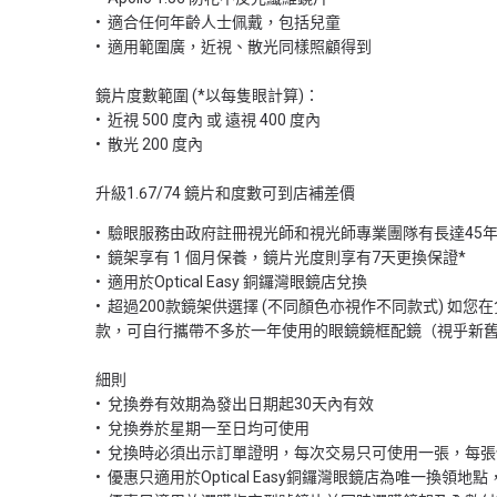
•⁠ ⁠適合任何年齡人士佩戴，包括兒童
•⁠ ⁠適用範圍廣，近視、散光同樣照顧得到
鏡片度數範圍 (*以每隻眼計算)：
•⁠ ⁠近視 500 度內 或 遠視 400 度內
•⁠ ⁠散光 200 度內
升級1.67/74 鏡片和度數可到店補差價
•⁠ ⁠驗眼服務由政府註冊視光師和視光師專業團隊有長達4
•⁠ ⁠鏡架享有 1 個月保養，鏡片光度則享有7天更換保證*
•⁠ ⁠適用於Optical Easy 銅鑼灣眼鏡店兌換
•⁠ ⁠超過200款鏡架供選擇 (不同顏色亦視作不同款式
款，可自行攜帶不多於一年使用的眼鏡鏡框配鏡（視乎新
細則
•⁠ ⁠兌換券有效期為發出日期起30天內有效
•⁠ ⁠兌換券於星期一至日均可使用
•⁠ ⁠兌換時必須出示訂單證明，每次交易只可使用一張，每
•⁠ ⁠優惠只適用於Optical Easy銅鑼灣眼鏡店為唯一