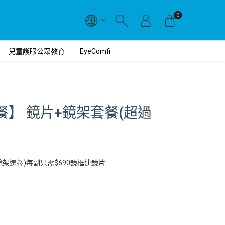
0
兒童護眼公眾教育
EyeComfi
餐】 鏡片+鏡架套餐(超過
鏡架選擇)每副只需$690鏡框連鏡片