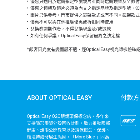
•⁠ ⁠優惠只適用於選購指定型號鏡片並同時選購鏡架及全數
•⁠ ⁠優惠之鏡架及鏡片必須為內文之指定品牌及指定型號
•⁠ ⁠圖片只供參考，門巿提供之鏡架款式或有不同。鏡架
•⁠ ⁠優惠不可以與其他推廣優惠或折扣同時使用
•⁠ ⁠兌換券逾期作廢，不得兌換現金及/或退款
•⁠ ⁠如有任何爭議，Optical Easy保留最終之決定權
*顧客因光度有變而感不適，經Optical Easy視光師
ABOUT OPTICAL EASY
付款方
Optical Easy O2O眼鏡環保概念店，多年來
支持隱形眼鏡外殼回收計劃，致力推動眼部
健康、護眼公開教育以及環保概念、保護、
環境持續發展生態圈。「More Blue 」同為