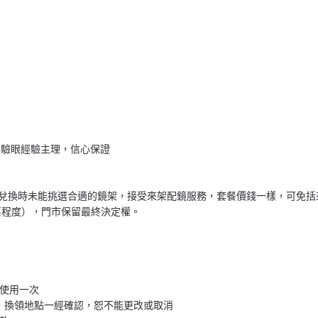
5年驗眼經驗主理，信心保證
) 如您在兌換時未能挑選合適的鏡架，接受來架配鏡服務，套餐價錢一樣，可
舊程度），門市保留最終決定權。
張使用一次
換領地點，換領地點一經確認，恕不能更改或取消