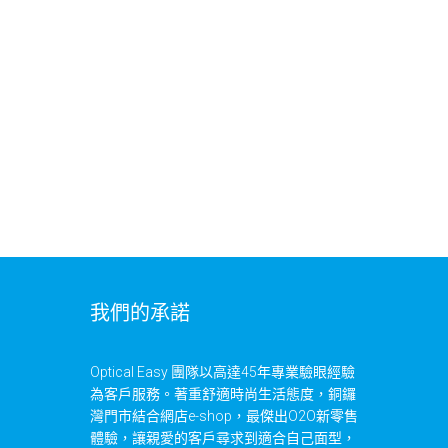
我們的承諾
Optical Easy 團隊以高達45年專業驗眼經驗
為客戶服務。著重舒適時尚生活態度，銅鑼
灣門市結合網店e-shop，最傑出O2O新零售
體驗，讓親愛的客戶尋求到適合自己面型，